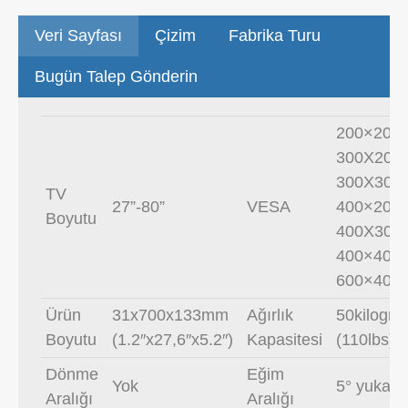
Veri Sayfası
Çizim
Fabrika Turu
Bugün Talep Gönderin
200×200,
300X200,
300X300,
TV
27”-80”
VESA
400×200,
Boyutu
400X300,
400×400,
600×400
Ürün
31x700x133mm
Ağırlık
50kilogr
Boyutu
(1.2″x27,6″x5.2″)
Kapasitesi
(110lbs)
Dönme
Eğim
Yok
5° yukarı
Aralığı
Aralığı