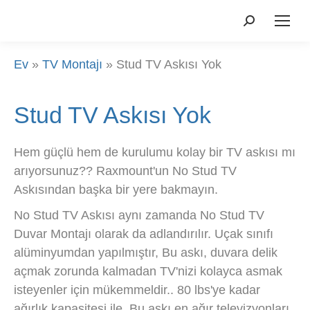
Aramak:
Ev
»
TV Montajı
»
Stud TV Askısı Yok
Stud TV Askısı Yok
Hem güçlü hem de kurulumu kolay bir TV askısı mı
arıyorsunuz?? Raxmount'un No Stud TV
Askısından başka bir yere bakmayın.
No Stud TV Askısı aynı zamanda No Stud TV
Duvar Montajı olarak da adlandırılır. Uçak sınıfı
alüminyumdan yapılmıştır, Bu askı, duvara delik
açmak zorunda kalmadan TV'nizi kolayca asmak
isteyenler için mükemmeldir.. 80 lbs'ye kadar
ağırlık kapasitesi ile, Bu askı en ağır televizyonları