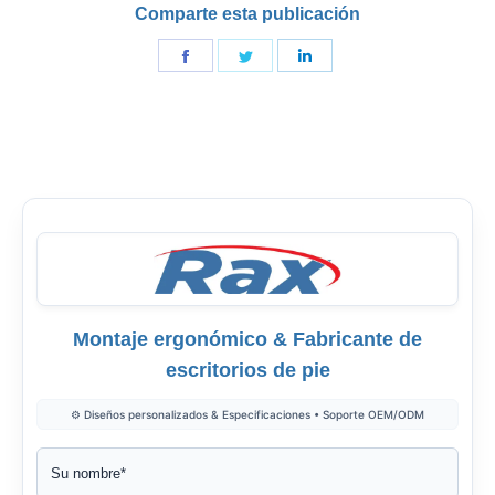
Comparte esta publicación
Compartir
Compartir
Compartir
en
en
en
Facebook
Gorjeo
LinkedIn
Montaje ergonómico & Fabricante de
escritorios de pie
⚙️ Diseños personalizados & Especificaciones • Soporte OEM/ODM