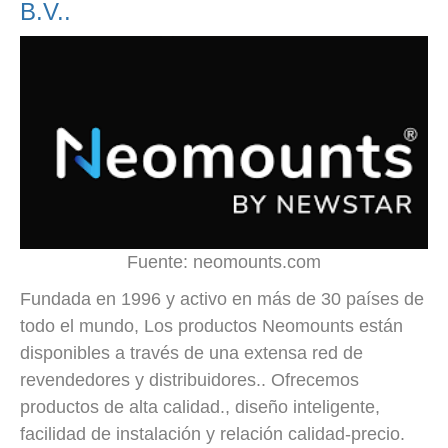
B.V..
Fuente: neomounts.com
Fundada en 1996 y activo en más de 30 países de
todo el mundo, Los productos Neomounts están
disponibles a través de una extensa red de
revendedores y distribuidores.. Ofrecemos
productos de alta calidad., diseño inteligente,
facilidad de instalación y relación calidad-precio.