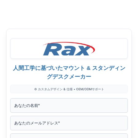
有
有
有
す
す
す
る
る
る
フ
ツ
リ
ェ
イ
ン
イ
ッ
ク
ス
タ
ト
人間工学に基づいたマウント & スタンディン
ブ
ー
イ
グデスクメーカー
ッ
ン
⚙️ カスタムデザイン & 仕様 • OEM/ODMサポート
ク