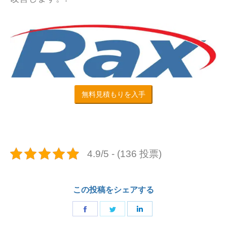
無料見積もりを入手
4.9/5 - (136 投票)
この投稿をシェアする
で
で
で
共
共
共