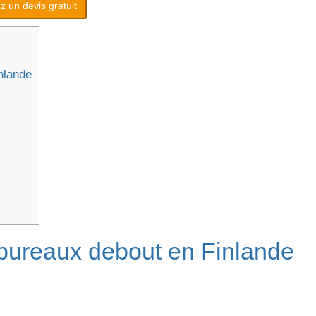
 un devis gratuit
nlande
 bureaux debout en Finlande