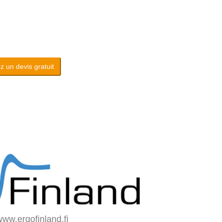
 un devis gratuit
ww.ergofinland.fi