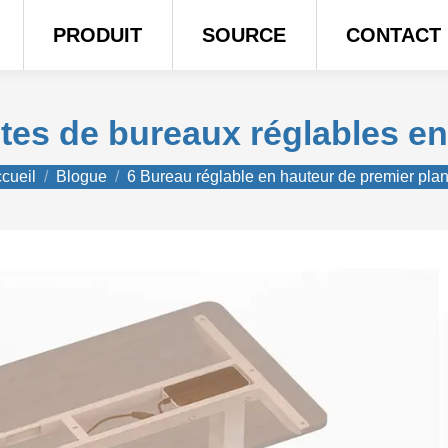
PRODUIT
SOURCE
CONTACT
stes de bureaux réglables en
s êtes ici :
cueil
Blogue
6 Bureau réglable en hauteur de premier pl