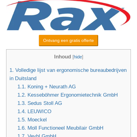
Ontvang een gratis offerte
Inhoud
[
hide
]
1.
Volledige lijst van ergonomische bureaubedrijven
in Duitsland
1.1.
Koning + Neurath AG
1.2.
Kesseböhmer Ergonomietechnik GmbH
1.3.
Sedus Stoll AG
1.4.
LEUWICO
1.5.
Moeckel
1.6.
Moll Functioneel Meubilair GmbH
1.7.
Veyhl GmbH