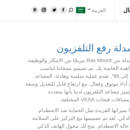
ال
العربية
يبحث:
فيسبوك
تغريد
انستغرام
بينتريست
تفتح
تفتح
تفتح
تفتح
الصفحة
الصفحة
الصفحة
الصفحة
في
في
في
في
نافذة
نافذة
نافذة
نافذة
دلة رفع التلفزيون
جديدة
جديدة
جديدة
جديدة
تعد مصاعد التلفزيون المنسدلة من Rax Mount مزيجًا من الابتكار والوظيفة,
هدة الخاصة بك. تم تصميم منتجاتنا لتناسب
الشاشات التي يصل حجمها إلى 95″, تقدم عملية سلسة وهادئة. المصاعد
اء موثوق وفعال. مع ارتفاع قابل للتعديل وسعة
إلى 80 كجم, تتميز مصاعد التلفزيون لدينا بأنها متعددة
تحات VESA المختلفة.
ا بميزاتها الفريدة مثل الحماية ضد الاصطدام
الذكي. لقد تم تصميمها مع التركيز على السلامة
 حالة الاصطدام. يتيح لك محول الهاتف الذكي