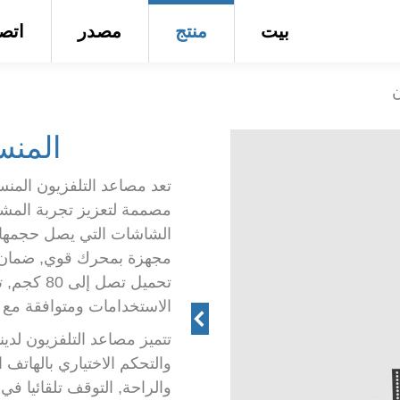
بيت
منتج
مصدر
اتص
ن
المنس
مصممة لتعزيز تجربة المشا
مجهزة بمحرك قوي, ضمان أد
تحميل تصل 
الاستخدامات ومتوافقة مع مسافات ف
تتميز مصاعد التلفزيون لدين
والتحكم الاختياري بالهاتف 
والراحة, التوقف تلقائيا في