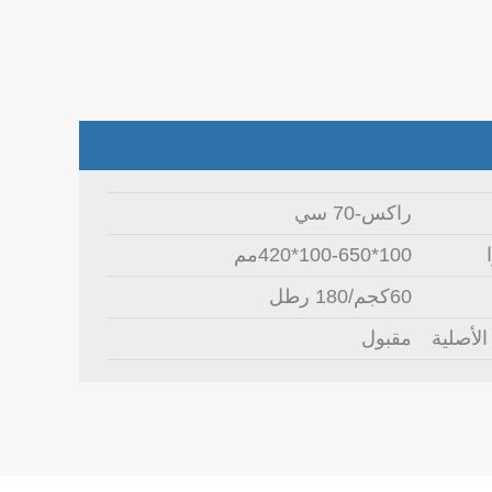
راكس-70 سي
100*100-650*420مم
60كجم/180 رطل
الأصلية
مقبول