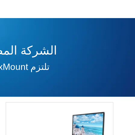
الشركة المص
تلتزم RaxMount بتوفير أنواع من مصاعد التلفزيون الآلية لعملك.