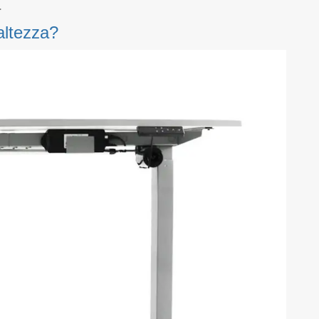
.
 altezza?