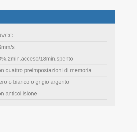
4VCC
5mm/s
0%,2min.acceso/18min.spento
on quattro preimpostazioni di memoria
ero o bianco o grigio argento
n anticollisione