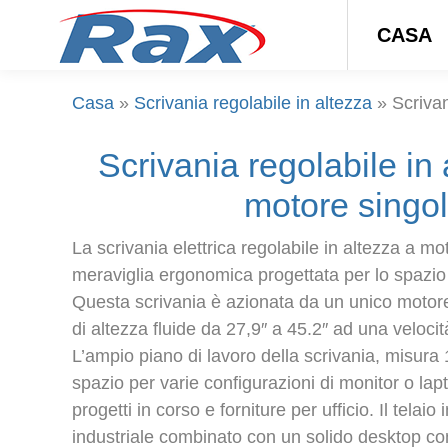
CASA
Casa
»
Scrivania regolabile in altezza
»
Scrivan
Scrivania regolabile in
motore singo
La scrivania elettrica regolabile in altezza a m
meraviglia ergonomica progettata per lo spazio
Questa scrivania è azionata da un unico motore
di altezza fluide da 27,9″ a 45.2″ ad una veloci
L’ampio piano di lavoro della scrivania, misur
spazio per varie configurazioni di monitor o lap
progetti in corso e forniture per ufficio. Il telaio 
industriale combinato con un solido desktop co