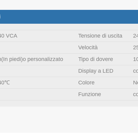
i
40 VCA
Tensione di uscita
2
Velocità
2
In piedi)o personalizzato
Tipo di dovere
1
Display a LED
c
40℃
Colore
N
Funzione
co