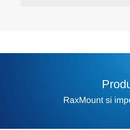
Produ
RaxMount si impeg