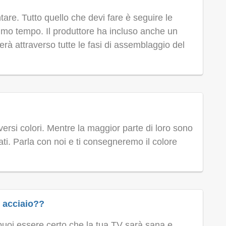
are. Tutto quello che devi fare è seguire le
ssimo tempo. Il produttore ha incluso anche un
erà attraverso tutte le fasi di assemblaggio del
versi colori. Mentre la maggior parte di loro sono
zzati. Parla con noi e ti consegneremo il colore
n acciaio??
ì puoi essere certo che la tua TV sarà sana e