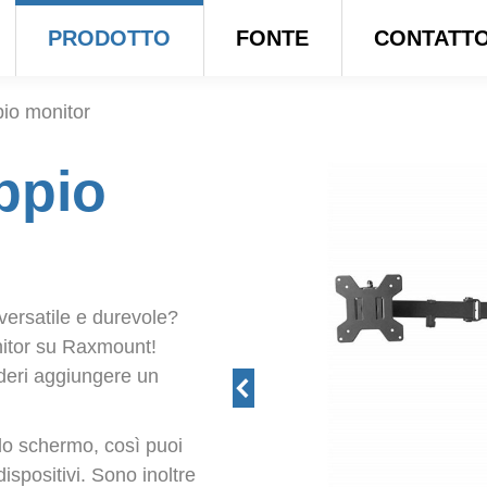
PRODOTTO
FONTE
CONTATT
pio monitor
ppio
versatile e durevole?
nitor su Raxmount!
ideri aggiungere un
o schermo, così puoi
ispositivi. Sono inoltre