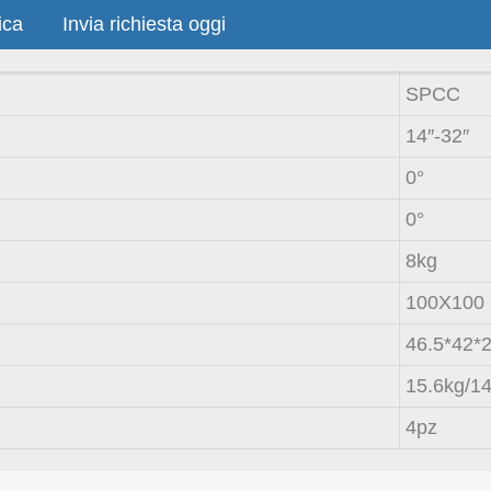
ica
Invia richiesta oggi
SPCC
14″-32″
0°
0°
8kg
100X100
46.5*42*
15.6kg/14
4pz