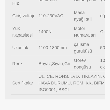
Hız
Masa
Giriş voltajı
110-230VAC
eğiml
ayağı stili
Yük
Motor
1400N
Çift 
Kapasitesi
Numaraları
çalışma
Uzunluk
1100-1800mm
50db
gürültüsü
Görev
10%;
Renk
Beyaz;Siyah;Gri
döngüsü
dk.ka
UL, CE, ROHS, LVD, TIKLAYIN, C
Sertifikalar
HAVA DURUMU, RCM, KK, BIFMA,
ISO9001, BSCI