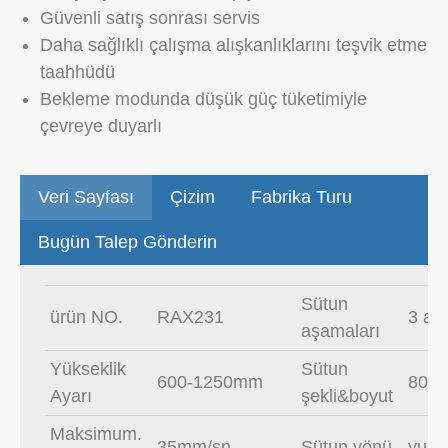
Güvenli satış sonrası servis
Daha sağlıklı çalışma alışkanlıklarını teşvik etme
taahhüdü
Bekleme modunda düşük güç tüketimiyle
çevreye duyarlı
Veri Sayfası
Çizim
Fabrika Turu
Bugün Talep Gönderin
Sütun
ürün NO.
RAX231
3 aş
aşamaları
Yükseklik
Sütun
600-1250mm
80*
Ayarı
şekli&boyut
Maksimum.
35mm/sn
Sütun yönü
yuka